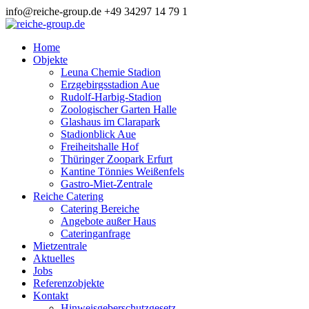
info@reiche-group.de
+49 34297 14 79 1
Home
Objekte
Leuna Chemie Stadion
Erzgebirgsstadion Aue
Rudolf-Harbig-Stadion
Zoologischer Garten Halle
Glashaus im Clarapark
Stadionblick Aue
Freiheitshalle Hof
Thüringer Zoopark Erfurt
Kantine Tönnies Weißenfels
Gastro-Miet-Zentrale
Reiche Catering
Catering Bereiche
Angebote außer Haus
Cateringanfrage
Mietzentrale
Aktuelles
Jobs
Referenzobjekte
Kontakt
Hinweisgeberschutzgesetz