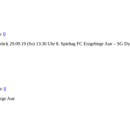
s:
0
brück 29.09.19 (So) 13:30 Uhr 8. Spieltag FC Erzgebirge Aue – SG 
s:
0
irge Aue