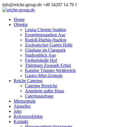
info@reiche-group.de
+49 34297 14 79 1
Home
Objekte
Leuna Chemie Stadion
Erzgebirgsstadion Aue
Rudolf-Harbig-Stadion
Zoologischer Garten Halle
Glashaus im Clarapark
Stadionblick Aue
Freiheitshalle Hof
Thüringer Zoopark Erfurt
Kantine Tönnies Weißenfels
Gastro-Miet-Zentrale
Reiche Catering
Catering Bereiche
Angebote außer Haus
Cateringanfrage
Mietzentrale
Aktuelles
Jobs
Referenzobjekte
Kontakt
Hinweisgeberschutzgesetz