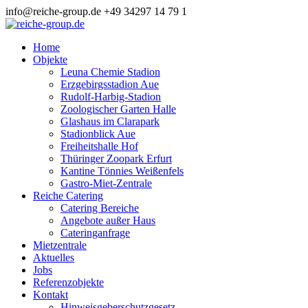
info@reiche-group.de
+49 34297 14 79 1
Home
Objekte
Leuna Chemie Stadion
Erzgebirgsstadion Aue
Rudolf-Harbig-Stadion
Zoologischer Garten Halle
Glashaus im Clarapark
Stadionblick Aue
Freiheitshalle Hof
Thüringer Zoopark Erfurt
Kantine Tönnies Weißenfels
Gastro-Miet-Zentrale
Reiche Catering
Catering Bereiche
Angebote außer Haus
Cateringanfrage
Mietzentrale
Aktuelles
Jobs
Referenzobjekte
Kontakt
Hinweisgeberschutzgesetz