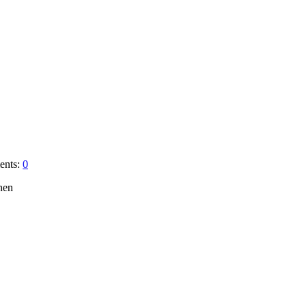
nts:
0
hen